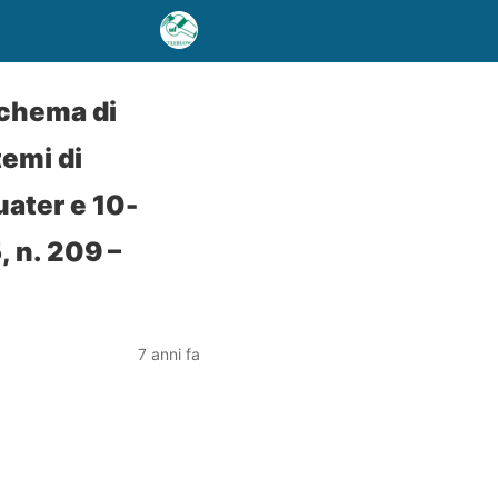
schema di
temi di
uater e 10-
 n. 209 –
7 anni fa