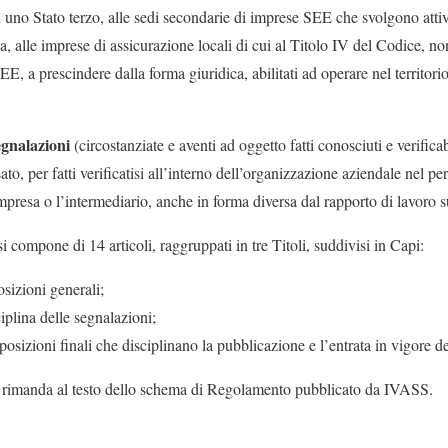
 uno Stato terzo, alle sedi secondarie di imprese SEE che svolgono attiv
a, alle imprese di assicurazione locali di cui al Titolo IV del Codice, non
EE, a prescindere dalla forma giuridica, abilitati ad operare nel territor
egnalazioni
(circostanziate e aventi ad oggetto fatti conosciuti e verificab
to, per fatti verificatisi all’interno dell’organizzazione aziendale nel pe
l’impresa o l’intermediario, anche in forma diversa dal rapporto di lavoro 
compone di 14 articoli, raggruppati in tre Titoli, suddivisi in Capi:
osizioni generali;
ciplina delle segnalazioni;
isposizioni finali che disciplinano la pubblicazione e l’entrata in vigore
i rimanda al testo dello schema di Regolamento pubblicato da IVASS.