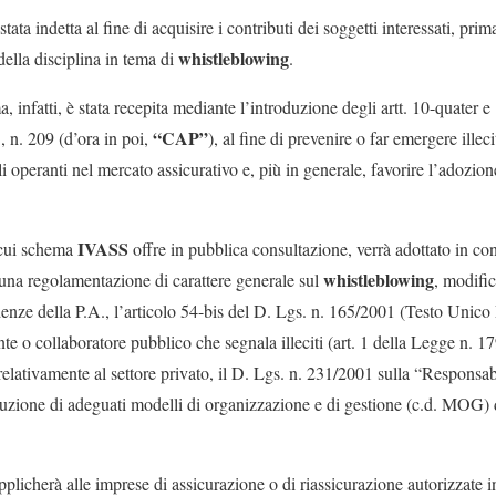
ata indetta al fine di acquisire i contributi dei soggetti interessati, pri
whistleblowing
della disciplina in tema di
.
 infatti, è stata recepita mediante l’introduzione degli artt. 10-quater 
“CAP”
, n. 209 (d’ora in poi,
), al fine di prevenire o far emergere illecit
i operanti nel mercato assicurativo e, più in generale, favorire l’adozion
IVASS
 cui schema
offre in pubblica consultazione, verrà adottato in con
whistleblowing
una regolamentazione di carattere generale sul
, modifi
ndenze della P.A., l’articolo 54-bis del D. Lgs. n. 165/2001 (Testo Unic
nte o collaboratore pubblico che segnala illeciti (art. 1 della Legge n. 
elativamente al settore privato, il D. Lgs. n. 231/2001 sulla “Responsab
oduzione di adeguati modelli di organizzazione e di gestione (c.d. MOG) 
plicherà alle imprese di assicurazione o di riassicurazione autorizzate in 