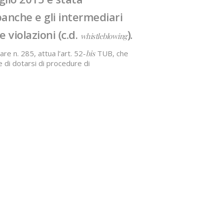
 banche e gli intermediari
e violazioni (c.d.
).
whistleblowing
re n. 285, attua l’art. 52-
bis
TUB, che
e di dotarsi di procedure di