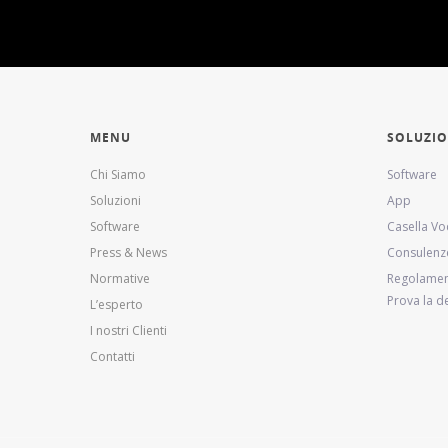
MENU
SOLUZIO
Chi Siamo
Software
Soluzioni
App
Software
Casella Vo
Press & News
Consulenz
Normative
Regolament
Prova la 
L’esperto
I nostri Clienti
Contatti