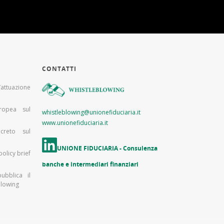
CONTATTI
ttuazione
uropea sul
whistleblowing@unionefiduciaria.it
www.unionefiduciaria.it
creto sul
UNIONE FIDUCIARIA - Consulenza
olicy brief
banche e intermediari finanziari
pubblica il
blowing