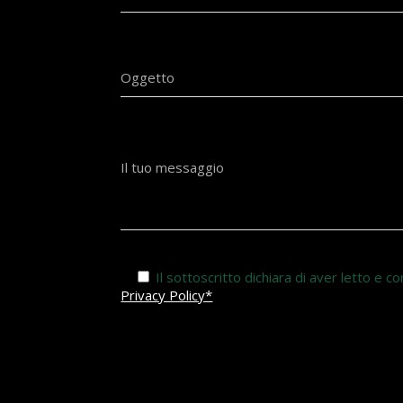
Oggetto
Il tuo messaggio
Il sottoscritto dichiara di aver letto e 
Privacy Policy*