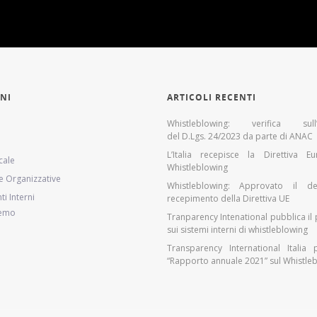
NI
ARTICOLI RECENTI
Whistleblowing: verifica sull’a
del D.Lgs. 24/2023 da parte di ANAC
L’Italia recepisce la Direttiva E
cale
Whistleblowing
e Organizzative
Whistleblowing: Approvato il de
i Interni
recepimento della Direttiva UE
demo
Tranparency Intenational pubblica il p
sui sistemi interni di whistleblowing
Transparency International Italia 
“Rapporto annuale 2021” sul Whistle